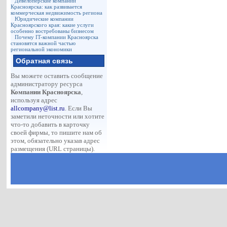
Девелоперские компании
Красноярска: как развивается
коммерческая недвижимость региона
Юридические компании
Красноярского края: какие услуги
особенно востребованы бизнесом
Почему IT-компании Красноярска
становятся важной частью
региональной экономики
Обратная связь
Вы можете оставить сообщение
администратору ресурса
Компании Красноярска
,
используя адрес
allcompany@list.ru
. Если Вы
заметили неточности или хотите
что-то добавить в карточку
своей фирмы, то пишите нам об
этом, обязательно указав адрес
размещения (URL страницы).