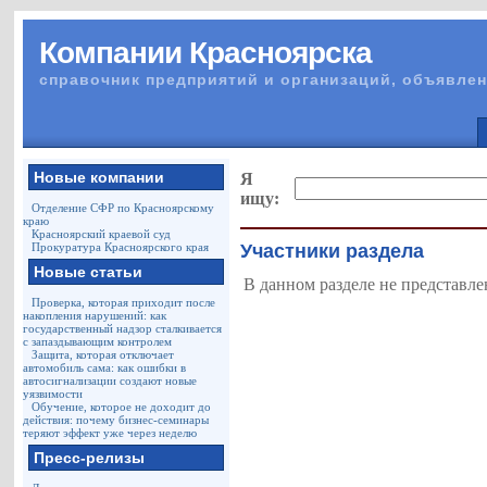
Компании Красноярска
справочник предприятий и организаций, объявлен
Новые компании
Я
ищу:
Отделение СФР по Красноярскому
краю
Красноярский краевой суд
Прокуратура Красноярского края
Участники раздела
Новые статьи
В данном разделе не представле
Проверка, которая приходит после
накопления нарушений: как
государственный надзор сталкивается
с запаздывающим контролем
Защита, которая отключает
автомобиль сама: как ошибки в
автосигнализации создают новые
уязвимости
Обучение, которое не доходит до
действия: почему бизнес-семинары
теряют эффект уже через неделю
Пресс-релизы