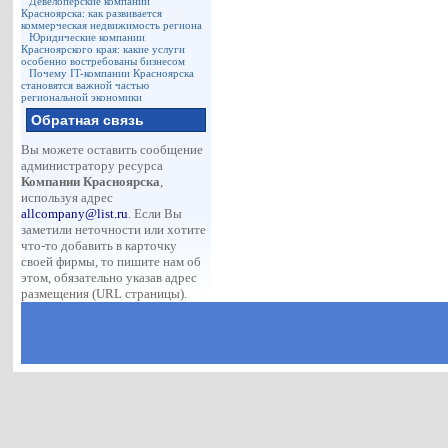
Девелоперские компании
Красноярска: как развивается
коммерческая недвижимость региона
Юридические компании
Красноярского края: какие услуги
особенно востребованы бизнесом
Почему IT-компании Красноярска
становятся важной частью
региональной экономики
Обратная связь
Вы можете оставить сообщение
администратору ресурса
Компании Красноярска
,
используя адрес
allcompany@list.ru
. Если Вы
заметили неточности или хотите
что-то добавить в карточку
своей фирмы, то пишите нам об
этом, обязательно указав адрес
размещения (URL страницы).