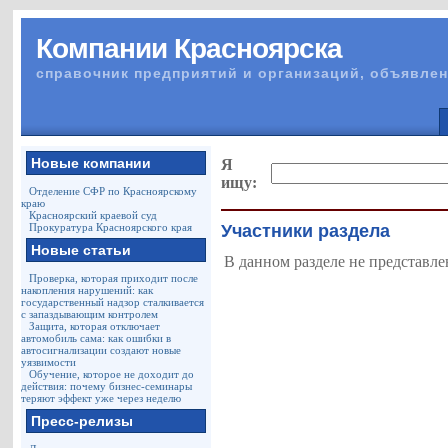
Компании Красноярска
справочник предприятий и организаций, объявлен
Новые компании
Я
ищу:
Отделение СФР по Красноярскому
краю
Красноярский краевой суд
Прокуратура Красноярского края
Участники раздела
Новые статьи
В данном разделе не представле
Проверка, которая приходит после
накопления нарушений: как
государственный надзор сталкивается
с запаздывающим контролем
Защита, которая отключает
автомобиль сама: как ошибки в
автосигнализации создают новые
уязвимости
Обучение, которое не доходит до
действия: почему бизнес-семинары
теряют эффект уже через неделю
Пресс-релизы