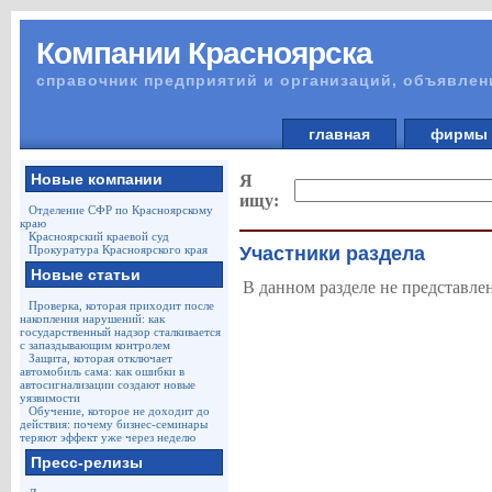
Компании Красноярска
справочник предприятий и организаций, объявлен
главная
фирм
Новые компании
Я
ищу:
Отделение СФР по Красноярскому
краю
Красноярский краевой суд
Прокуратура Красноярского края
Участники раздела
Новые статьи
В данном разделе не представле
Проверка, которая приходит после
накопления нарушений: как
государственный надзор сталкивается
с запаздывающим контролем
Защита, которая отключает
автомобиль сама: как ошибки в
автосигнализации создают новые
уязвимости
Обучение, которое не доходит до
действия: почему бизнес-семинары
теряют эффект уже через неделю
Пресс-релизы