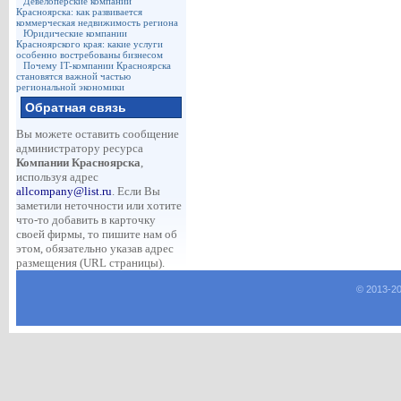
Девелоперские компании
Красноярска: как развивается
коммерческая недвижимость региона
Юридические компании
Красноярского края: какие услуги
особенно востребованы бизнесом
Почему IT-компании Красноярска
становятся важной частью
региональной экономики
Обратная связь
Вы можете оставить сообщение
администратору ресурса
Компании Красноярска
,
используя адрес
allcompany@list.ru
. Если Вы
заметили неточности или хотите
что-то добавить в карточку
своей фирмы, то пишите нам об
этом, обязательно указав адрес
размещения (URL страницы).
© 2013-
2