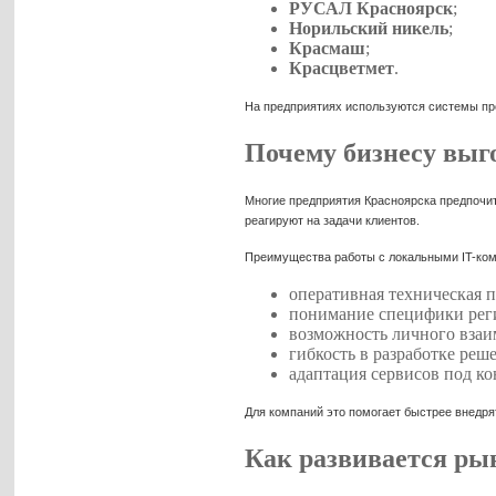
РУСАЛ Красноярск
;
Норильский никель
;
Красмаш
;
Красцветмет
.
На предприятиях используются системы пр
Почему бизнесу выг
Многие предприятия Красноярска предпочи
реагируют на задачи клиентов.
Преимущества работы с локальными IT-ко
оперативная техническая 
понимание специфики рег
возможность личного взаи
гибкость в разработке реш
адаптация сервисов под ко
Для компаний это помогает быстрее внедря
Как развивается ры