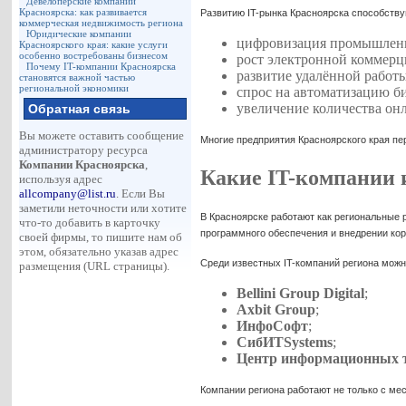
Девелоперские компании
Красноярска: как развивается
Развитию IT-рынка Красноярска способству
коммерческая недвижимость региона
Юридические компании
цифровизация промышлен
Красноярского края: какие услуги
особенно востребованы бизнесом
рост электронной коммерц
Почему IT-компании Красноярска
развитие удалённой работы
становятся важной частью
региональной экономики
спрос на автоматизацию би
увеличение количества он
Обратная связь
Вы можете оставить сообщение
Многие предприятия Красноярского края пе
администратору ресурса
Компании Красноярска
,
Какие IT-компании 
используя адрес
allcompany@list.ru
. Если Вы
заметили неточности или хотите
В Красноярске работают как региональные 
что-то добавить в карточку
программного обеспечения и внедрении ко
своей фирмы, то пишите нам об
этом, обязательно указав адрес
Среди известных IT-компаний региона можн
размещения (URL страницы).
Bellini Group Digital
;
Axbit Group
;
ИнфоСофт
;
СибИТSystems
;
Центр информационных т
Компании региона работают не только с мес