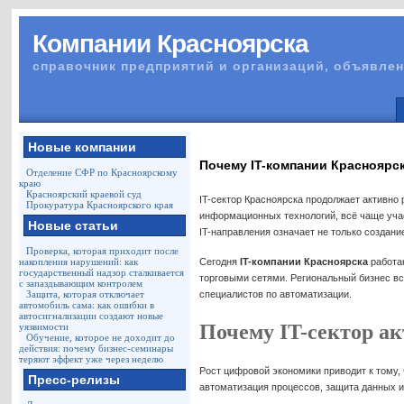
Компании Красноярска
справочник предприятий и организаций, объявлен
Новые компании
Почему IT-компании Красноярс
Отделение СФР по Красноярскому
краю
Красноярский краевой суд
IT-сектор Красноярска продолжает активно
Прокуратура Красноярского края
информационных технологий, всё чаще учас
Новые статьи
IT-направления означает не только создан
Проверка, которая приходит после
накопления нарушений: как
Сегодня
IT-компании Красноярска
работа
государственный надзор сталкивается
торговыми сетями. Региональный бизнес вс
с запаздывающим контролем
Защита, которая отключает
специалистов по автоматизации.
автомобиль сама: как ошибки в
автосигнализации создают новые
Почему IT-сектор ак
уязвимости
Обучение, которое не доходит до
действия: почему бизнес-семинары
теряют эффект уже через неделю
Рост цифровой экономики приводит к тому,
Пресс-релизы
автоматизация процессов, защита данных и