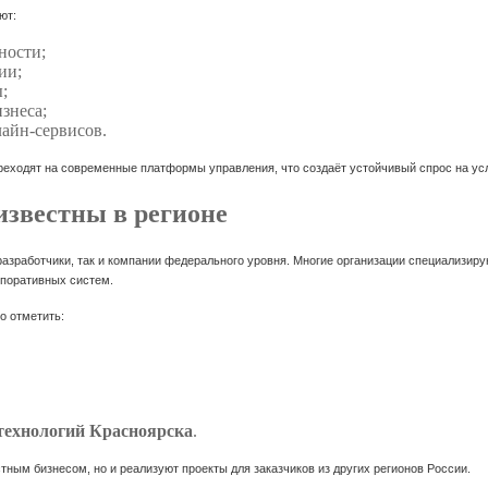
ют:
ности;
ии;
;
знеса;
лайн-сервисов.
реходят на современные платформы управления, что создаёт устойчивый спрос на усл
известны в регионе
разработчики, так и компании федерального уровня. Многие организации специализиру
рпоративных систем.
о отметить:
ехнологий Красноярска
.
тным бизнесом, но и реализуют проекты для заказчиков из других регионов России.