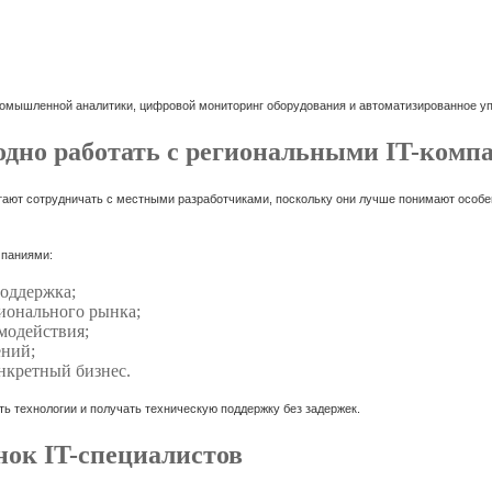
омышленной аналитики, цифровой мониторинг оборудования и автоматизированное у
одно работать с региональными IT-комп
тают сотрудничать с местными разработчиками, поскольку они лучше понимают особе
мпаниями:
поддержка;
ионального рынка;
модействия;
ений;
нкретный бизнес.
ть технологии и получать техническую поддержку без задержек.
нок IT-специалистов