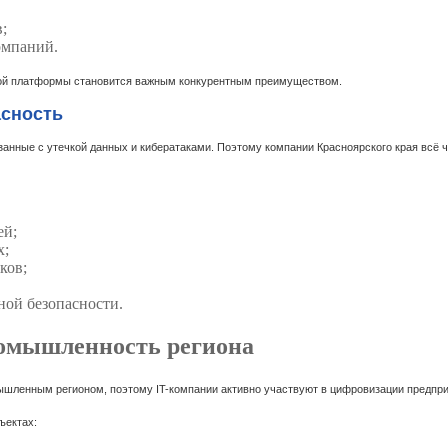
;
омпаний.
вой платформы становится важным конкурентным преимуществом.
сность
занные с утечкой данных и кибератаками. Поэтому компании Красноярского края всё
ей;
х;
ков;
ой безопасности.
ромышленность региона
ышленным регионом, поэтому IT-компании активно участвуют в цифровизации предпри
ъектах: