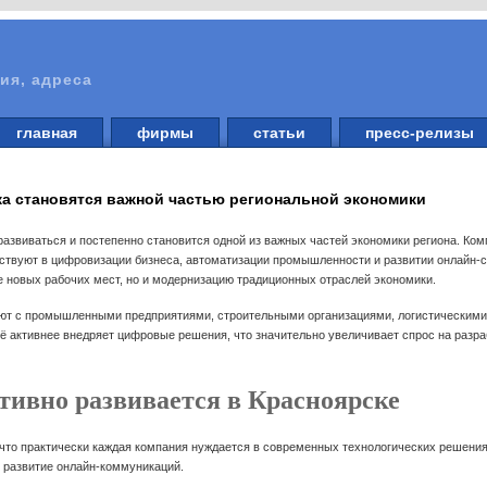
ия, адреса
главная
фирмы
статьи
пресс-релизы
ка становятся важной частью региональной экономики
 развиваться и постепенно становится одной из важных частей экономики региона. Ко
твуют в цифровизации бизнеса, автоматизации промышленности и развитии онлайн-се
ие новых рабочих мест, но и модернизацию традиционных отраслей экономики.
ют с промышленными предприятиями, строительными организациями, логистическими
ё активнее внедряет цифровые решения, что значительно увеличивает спрос на разр
тивно развивается в Красноярске
 что практически каждая компания нуждается в современных технологических решени
 развитие онлайн-коммуникаций.