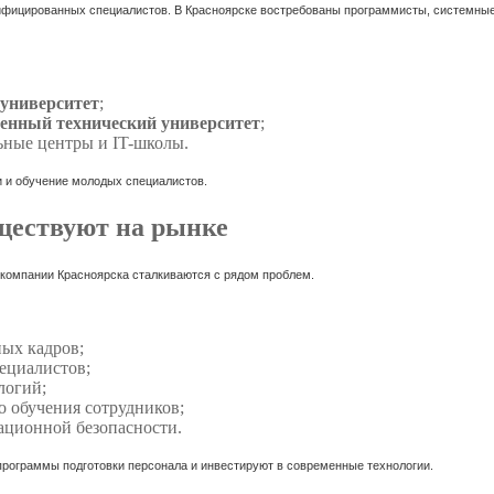
алифицированных специалистов. В Красноярске востребованы программисты, системны
университет
;
венный технический университет
;
ьные центры и IT-школы.
и и обучение молодых специалистов.
ществуют на рынке
T-компании Красноярска сталкиваются с рядом проблем.
ых кадров;
пециалистов;
логий;
о обучения сотрудников;
ационной безопасности.
программы подготовки персонала и инвестируют в современные технологии.