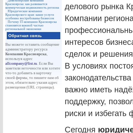
Девелоперские компании
Красноярска: как развивается
делового рынка К
коммерческая недвижимость региона
Юридические компании
Красноярского края: какие услуги
Компании региона
особенно востребованы бизнесом
Почему IT-компании Красноярска
становятся важной частью
профессиональны
региональной экономики
Обратная связь
интересов бизнес
Вы можете оставить сообщение
администратору ресурса
сделок и решения
Компании Красноярска
,
используя адрес
allcompany@list.ru
. Если Вы
В условиях посто
заметили неточности или хотите
что-то добавить в карточку
законодательств
своей фирмы, то пишите нам об
этом, обязательно указав адрес
размещения (URL страницы).
важно иметь над
поддержку, позв
риски и избегать
Сегодня
юридиче