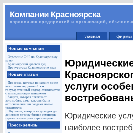
Компании Красноярска
справочник предприятий и организаций, объявлен
главная
фирм
Новые компании
Отделение СФР по Красноярскому
Юридические
краю
Красноярский краевой суд
Прокуратура Красноярского края
Красноярског
Новые статьи
услуги особе
Проверка, которая приходит после
накопления нарушений: как
государственный надзор сталкивается
с запаздывающим контролем
востребован
Защита, которая отключает
автомобиль сама: как ошибки в
автосигнализации создают новые
уязвимости
Обучение, которое не доходит до
Юридические услу
действия: почему бизнес-семинары
теряют эффект уже через неделю
Пресс-релизы
наиболее востре