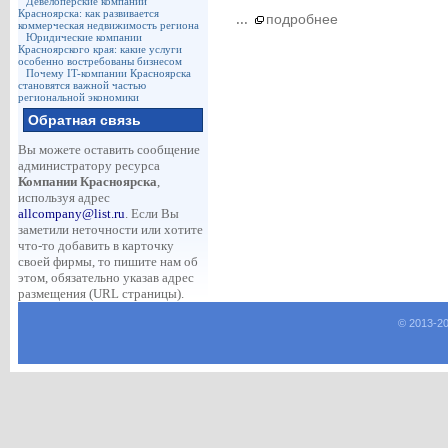
Девелоперские компании
Красноярска: как развивается
...
подробнее
коммерческая недвижимость региона
Юридические компании
Красноярского края: какие услуги
особенно востребованы бизнесом
Почему IT-компании Красноярска
становятся важной частью
региональной экономики
Обратная связь
Вы можете оставить сообщение
администратору ресурса
Компании Красноярска
,
используя адрес
allcompany@list.ru
. Если Вы
заметили неточности или хотите
что-то добавить в карточку
своей фирмы, то пишите нам об
этом, обязательно указав адрес
размещения (URL страницы).
© 2013-
2