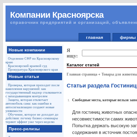
Компании Красноярска
справочник предприятий и организаций, объявлен
главная
фирм
Новые компании
Я
ищу:
Отделение СФР по Красноярскому
краю
Каталог статей
Красноярский краевой суд
Прокуратура Красноярского края
Главная страница
Товары для животны
Новые статьи
Статьи раздела Гостини
Проверка, которая приходит после
накопления нарушений: как
государственный надзор сталкивается
с запаздывающим контролем
Защита, которая отключает
Свободные места, которые нельзя зап
1.
автомобиль сама: как ошибки в
автосигнализации создают новые
уязвимости
Для гостиниц животных опасно
Обучение, которое не доходит до
действия: почему бизнес-семинары
несовместимости самих живот
теряют эффект уже через неделю
Попытка держать высокую заг
Пресс-релизы
содержания в источник постоя