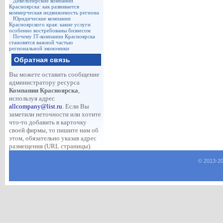
Девелоперские компании
Красноярска: как развивается
коммерческая недвижимость региона
Юридические компании
Красноярского края: какие услуги
особенно востребованы бизнесом
Почему IT-компании Красноярска
становятся важной частью
региональной экономики
Обратная связь
Вы можете оставить сообщение
администратору ресурса
Компании Красноярска
,
используя адрес
allcompany@list.ru
. Если Вы
заметили неточности или хотите
что-то добавить в карточку
своей фирмы, то пишите нам об
этом, обязательно указав адрес
размещения (URL страницы).
© 2013-
2