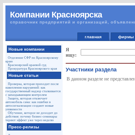
Компании Красноярска
справочник предприятий и организаций, объявлен
главная
фирм
Новые компании
Я
ищу:
Отделение СФР по Красноярскому
краю
Красноярский краевой суд
Прокуратура Красноярского края
Участники раздела
Новые статьи
В данном разделе не представле
Проверка, которая приходит после
накопления нарушений: как
государственный надзор сталкивается
с запаздывающим контролем
Защита, которая отключает
автомобиль сама: как ошибки в
автосигнализации создают новые
уязвимости
Обучение, которое не доходит до
действия: почему бизнес-семинары
теряют эффект уже через неделю
Пресс-релизы