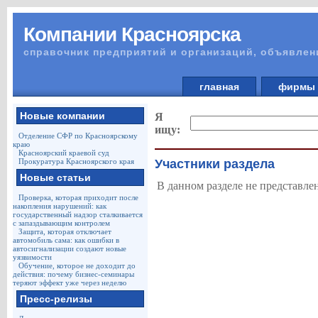
Компании Красноярска
справочник предприятий и организаций, объявлен
главная
фирм
Новые компании
Я
ищу:
Отделение СФР по Красноярскому
краю
Красноярский краевой суд
Прокуратура Красноярского края
Участники раздела
Новые статьи
В данном разделе не представле
Проверка, которая приходит после
накопления нарушений: как
государственный надзор сталкивается
с запаздывающим контролем
Защита, которая отключает
автомобиль сама: как ошибки в
автосигнализации создают новые
уязвимости
Обучение, которое не доходит до
действия: почему бизнес-семинары
теряют эффект уже через неделю
Пресс-релизы