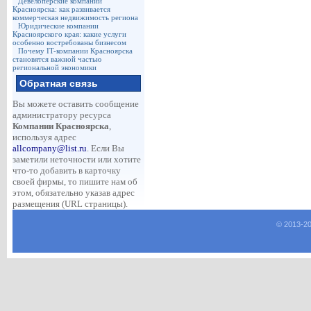
Девелоперские компании
Красноярска: как развивается
коммерческая недвижимость региона
Юридические компании
Красноярского края: какие услуги
особенно востребованы бизнесом
Почему IT-компании Красноярска
становятся важной частью
региональной экономики
Обратная связь
Вы можете оставить сообщение
администратору ресурса
Компании Красноярска
,
используя адрес
allcompany@list.ru
. Если Вы
заметили неточности или хотите
что-то добавить в карточку
своей фирмы, то пишите нам об
этом, обязательно указав адрес
размещения (URL страницы).
© 2013-
2