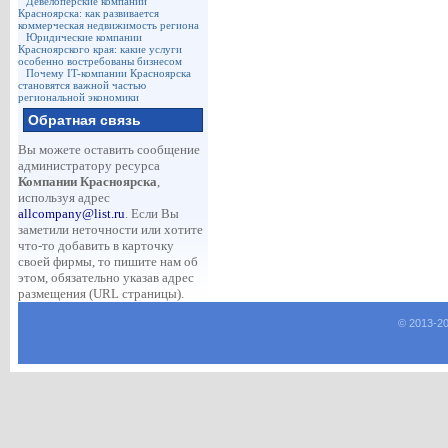
Девелоперские компании
Красноярска: как развивается
коммерческая недвижимость региона
Юридические компании
Красноярского края: какие услуги
особенно востребованы бизнесом
Почему IT-компании Красноярска
становятся важной частью
региональной экономики
Обратная связь
Вы можете оставить сообщение
администратору ресурса
Компании Красноярска
,
используя адрес
allcompany@list.ru
. Если Вы
заметили неточности или хотите
что-то добавить в карточку
своей фирмы, то пишите нам об
этом, обязательно указав адрес
размещения (URL страницы).
© 2013-
2