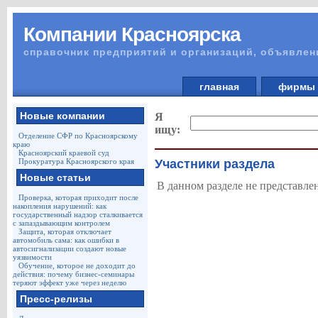
Компании Красноярска
справочник предприятий и организаций, объявлен
главная
фирм
Новые компании
Я
ищу:
Отделение СФР по Красноярскому
краю
Красноярский краевой суд
Прокуратура Красноярского края
Участники раздела
Новые статьи
В данном разделе не представле
Проверка, которая приходит после
накопления нарушений: как
государственный надзор сталкивается
с запаздывающим контролем
Защита, которая отключает
автомобиль сама: как ошибки в
автосигнализации создают новые
уязвимости
Обучение, которое не доходит до
действия: почему бизнес-семинары
теряют эффект уже через неделю
Пресс-релизы