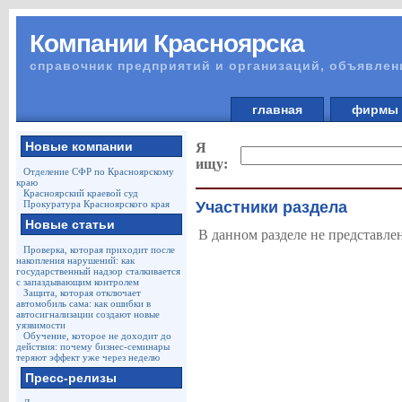
Компании Красноярска
справочник предприятий и организаций, объявлен
главная
фирм
Новые компании
Я
ищу:
Отделение СФР по Красноярскому
краю
Красноярский краевой суд
Прокуратура Красноярского края
Участники раздела
Новые статьи
В данном разделе не представле
Проверка, которая приходит после
накопления нарушений: как
государственный надзор сталкивается
с запаздывающим контролем
Защита, которая отключает
автомобиль сама: как ошибки в
автосигнализации создают новые
уязвимости
Обучение, которое не доходит до
действия: почему бизнес-семинары
теряют эффект уже через неделю
Пресс-релизы