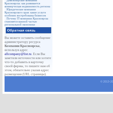
Девелоперские компании
Красноярска: как развивается
коммерческая недвижимость региона
Юридические компании
Красноярского края: какие услуги
особенно востребованы бизнесом
Почему IT-компании Красноярска
становятся важной частью
региональной экономики
Обратная связь
Вы можете оставить сообщение
администратору ресурса
Компании Красноярска
,
используя адрес
allcompany@list.ru
. Если Вы
заметили неточности или хотите
что-то добавить в карточку
своей фирмы, то пишите нам об
этом, обязательно указав адрес
размещения (URL страницы).
© 2013-
2