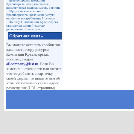
Девелоперские компании
Красноярска: как развивается
коммерческая недвижимость региона
Юридические компании
Красноярского края: какие услуги
особенно востребованы бизнесом
Почему IT-компании Красноярска
становятся важной частью
региональной экономики
Обратная связь
Вы можете оставить сообщение
администратору ресурса
Компании Красноярска
,
используя адрес
allcompany@list.ru
. Если Вы
заметили неточности или хотите
что-то добавить в карточку
своей фирмы, то пишите нам об
этом, обязательно указав адрес
размещения (URL страницы).