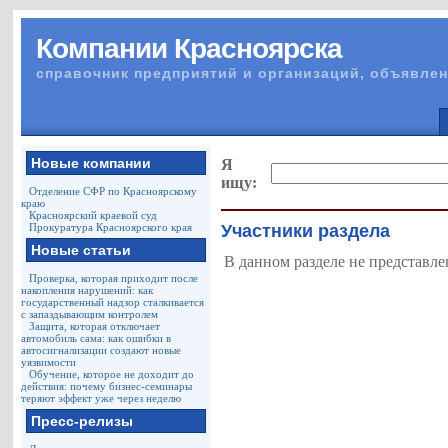
Компании Красноярска
справочник предприятий и организаций, объявлен
Новые компании
Я
ищу:
Отделение СФР по Красноярскому
краю
Красноярский краевой суд
Прокуратура Красноярского края
Участники раздела
Новые статьи
В данном разделе не представле
Проверка, которая приходит после
накопления нарушений: как
государственный надзор сталкивается
с запаздывающим контролем
Защита, которая отключает
автомобиль сама: как ошибки в
автосигнализации создают новые
уязвимости
Обучение, которое не доходит до
действия: почему бизнес-семинары
теряют эффект уже через неделю
Пресс-релизы