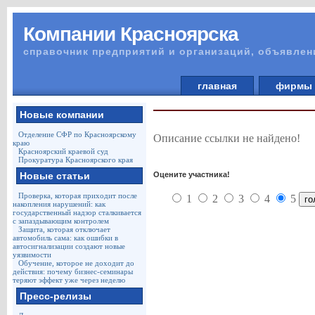
Компании Красноярска
справочник предприятий и организаций, объявлен
главная
фирм
Новые компании
Отделение СФР по Красноярскому
Описание ссылки не найдено!
краю
Красноярский краевой суд
Прокуратура Красноярского края
Оцените участника!
Новые статьи
Проверка, которая приходит после
1
2
3
4
5
накопления нарушений: как
государственный надзор сталкивается
с запаздывающим контролем
Защита, которая отключает
автомобиль сама: как ошибки в
автосигнализации создают новые
уязвимости
Обучение, которое не доходит до
действия: почему бизнес-семинары
теряют эффект уже через неделю
Пресс-релизы