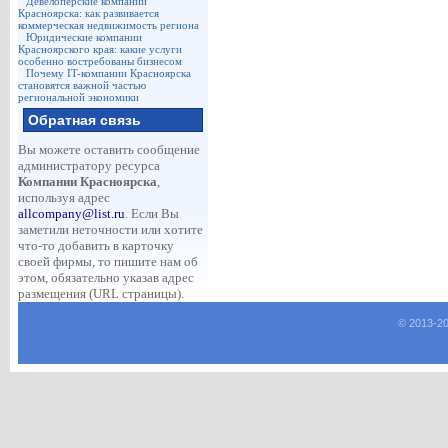
Девелоперские компании
Красноярска: как развивается
коммерческая недвижимость региона
Юридические компании
Красноярского края: какие услуги
особенно востребованы бизнесом
Почему IT-компании Красноярска
становятся важной частью
региональной экономики
Обратная связь
Вы можете оставить сообщение
администратору ресурса
Компании Красноярска
,
используя адрес
allcompany@list.ru
. Если Вы
заметили неточности или хотите
что-то добавить в карточку
своей фирмы, то пишите нам об
этом, обязательно указав адрес
размещения (URL страницы).
© 2013-
2