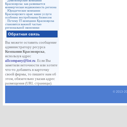
Девелоперские компании
Красноярска: как развивается
коммерческая недвижимость региона
Юридические компании
Красноярского края: какие услуги
особенно востребованы бизнесом
Почему IT-компании Красноярска
становятся важной частью
региональной экономики
Обратная связь
Вы можете оставить сообщение
администратору ресурса
Компании Красноярска
,
используя адрес
allcompany@list.ru
. Если Вы
заметили неточности или хотите
что-то добавить в карточку
своей фирмы, то пишите нам об
этом, обязательно указав адрес
размещения (URL страницы).
© 2013-
2