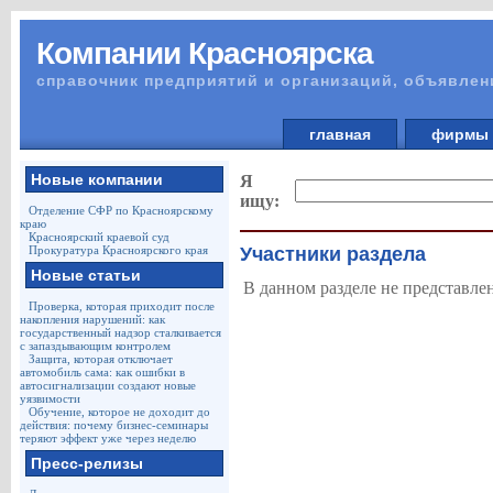
Компании Красноярска
справочник предприятий и организаций, объявлен
главная
фирм
Новые компании
Я
ищу:
Отделение СФР по Красноярскому
краю
Красноярский краевой суд
Прокуратура Красноярского края
Участники раздела
Новые статьи
В данном разделе не представле
Проверка, которая приходит после
накопления нарушений: как
государственный надзор сталкивается
с запаздывающим контролем
Защита, которая отключает
автомобиль сама: как ошибки в
автосигнализации создают новые
уязвимости
Обучение, которое не доходит до
действия: почему бизнес-семинары
теряют эффект уже через неделю
Пресс-релизы