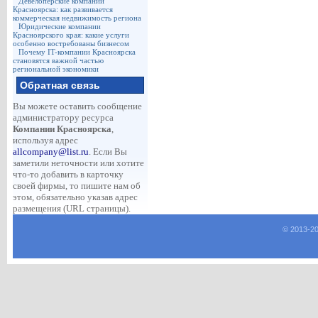
Девелоперские компании
Красноярска: как развивается
коммерческая недвижимость региона
Юридические компании
Красноярского края: какие услуги
особенно востребованы бизнесом
Почему IT-компании Красноярска
становятся важной частью
региональной экономики
Обратная связь
Вы можете оставить сообщение
администратору ресурса
Компании Красноярска
,
используя адрес
allcompany@list.ru
. Если Вы
заметили неточности или хотите
что-то добавить в карточку
своей фирмы, то пишите нам об
этом, обязательно указав адрес
размещения (URL страницы).
© 2013-
2