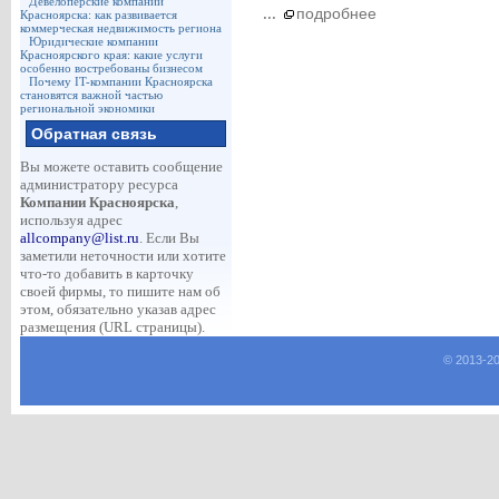
Девелоперские компании
...
подробнее
Красноярска: как развивается
коммерческая недвижимость региона
Юридические компании
Красноярского края: какие услуги
особенно востребованы бизнесом
Почему IT-компании Красноярска
становятся важной частью
региональной экономики
Обратная связь
Вы можете оставить сообщение
администратору ресурса
Компании Красноярска
,
используя адрес
allcompany@list.ru
. Если Вы
заметили неточности или хотите
что-то добавить в карточку
своей фирмы, то пишите нам об
этом, обязательно указав адрес
размещения (URL страницы).
© 2013-
2