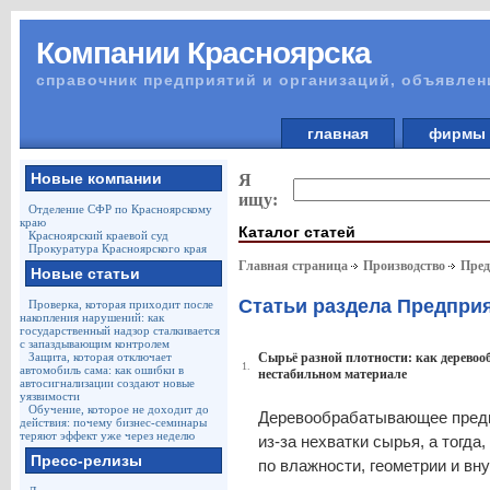
Компании Красноярска
справочник предприятий и организаций, объявлен
главная
фирм
Новые компании
Я
ищу:
Отделение СФР по Красноярскому
краю
Каталог статей
Красноярский краевой суд
Прокуратура Красноярского края
Главная страница
Производство
Пред
Новые статьи
Статьи раздела Предпр
Проверка, которая приходит после
накопления нарушений: как
государственный надзор сталкивается
с запаздывающим контролем
Защита, которая отключает
Сырьё разной плотности: как деревоо
1.
автомобиль сама: как ошибки в
нестабильном материале
автосигнализации создают новые
уязвимости
Обучение, которое не доходит до
Деревообрабатывающее предпр
действия: почему бизнес-семинары
теряют эффект уже через неделю
из-за нехватки сырья, а тогд
Пресс-релизы
по влажности, геометрии и вн